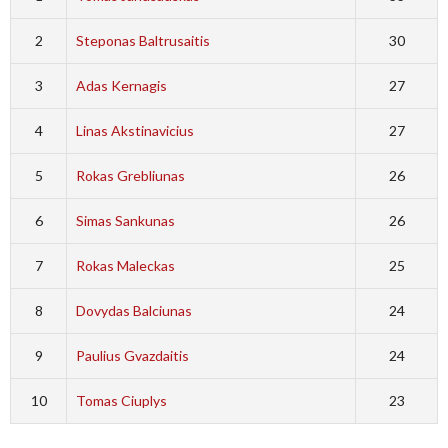
2
Steponas Baltrusaitis
30
3
Adas Kernagis
27
4
Linas Akstinavicius
27
5
Rokas Grebliunas
26
6
Simas Sankunas
26
7
Rokas Maleckas
25
8
Dovydas Balciunas
24
9
Paulius Gvazdaitis
24
10
Tomas Ciuplys
23