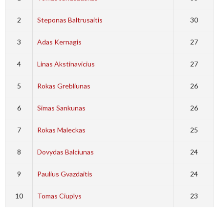
2
Steponas Baltrusaitis
30
3
Adas Kernagis
27
4
Linas Akstinavicius
27
5
Rokas Grebliunas
26
6
Simas Sankunas
26
7
Rokas Maleckas
25
8
Dovydas Balciunas
24
9
Paulius Gvazdaitis
24
10
Tomas Ciuplys
23