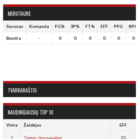
MEROTAURE
Sezonas
Komanda
FG%
3P%
FT%
EFF
PPG
RPG
Bendra
-
0
0
0
0
0
0
TVARKARAŠTIS
NAUDINGIAUSIŲ TOP 10
Vieta
Žaidėjas
EFF
1
Tomas Janusauskas
33