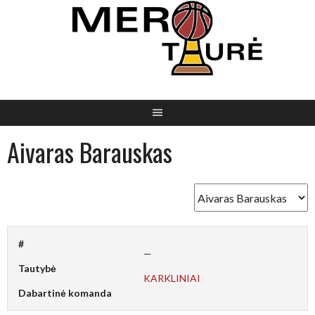
Skip
to
content
Aivaras Barauskas
#
—
Tautybė
KARKLINIAI
Dabartinė komanda