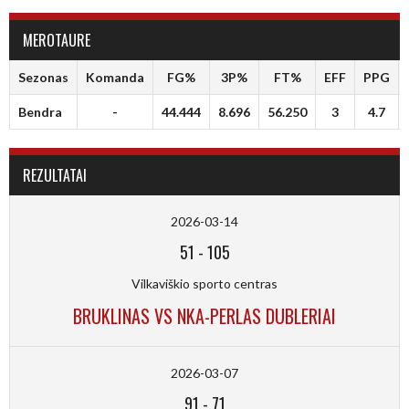
MEROTAURE
Sezonas
Komanda
FG%
3P%
FT%
EFF
PPG
Bendra
-
44.444
8.696
56.250
3
4.7
REZULTATAI
2026-03-14
51
-
105
Vilkaviškio sporto centras
BRUKLINAS VS NKA-PERLAS DUBLERIAI
2026-03-07
91
-
71