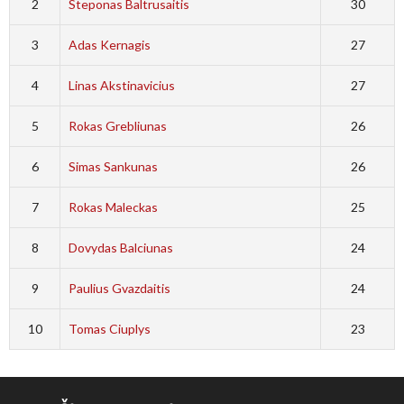
2
Steponas Baltrusaitis
30
3
Adas Kernagis
27
4
Linas Akstinavicius
27
5
Rokas Grebliunas
26
6
Simas Sankunas
26
7
Rokas Maleckas
25
8
Dovydas Balciunas
24
9
Paulius Gvazdaitis
24
10
Tomas Ciuplys
23