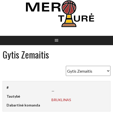
Skip
to
content
Gytis Zemaitis
#
—
Tautybė
BRUKLINAS
Dabartinė komanda