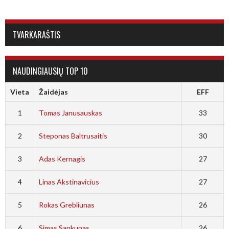
TVARKARAŠTIS
NAUDINGIAUSIŲ TOP 10
Vieta
Žaidėjas
EFF
1
Tomas Janusauskas
33
2
Steponas Baltrusaitis
30
3
Adas Kernagis
27
4
Linas Akstinavicius
27
5
Rokas Grebliunas
26
6
Simas Sankunas
26