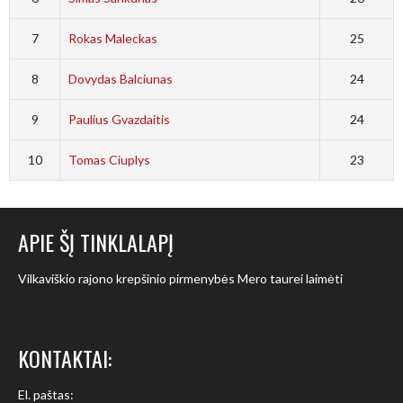
7
Rokas Maleckas
25
8
Dovydas Balciunas
24
9
Paulius Gvazdaitis
24
10
Tomas Ciuplys
23
APIE ŠĮ TINKLALAPĮ
Vilkaviškio rajono krepšinio pirmenybės Mero taurei laimėti
KONTAKTAI:
El. paštas: