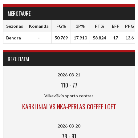
MEROTAURE
Sezonas
Komanda
FG%
3P%
FT%
EFF
PPG
Bendra
-
50.769
17.910
58.824
17
13.6
REZULTATAI
2026-03-21
110
-
77
Vilkaviškio sporto centras
KARKLINIAI VS NKA-PERLAS COFFEE LOFT
2026-03-20
78
-
91