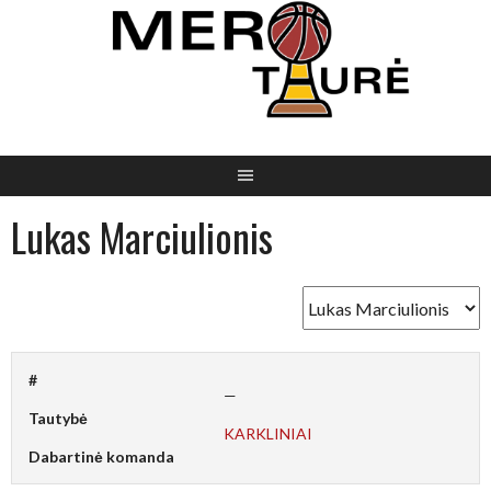
Skip
to
content
Lukas Marciulionis
#
—
Tautybė
KARKLINIAI
Dabartinė komanda