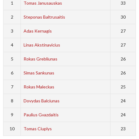
1
Tomas Janusauskas
33
2
Steponas Baltrusaitis
30
3
Adas Kernagis
27
4
Linas Akstinavicius
27
5
Rokas Grebliunas
26
6
Simas Sankunas
26
7
Rokas Maleckas
25
8
Dovydas Balciunas
24
9
Paulius Gvazdaitis
24
10
Tomas Ciuplys
23