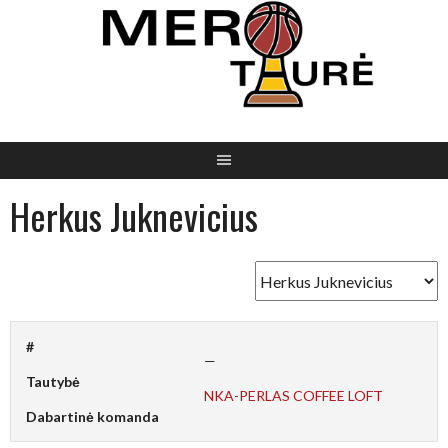
Skip
to
content
Herkus Juknevicius
#
—
Tautybė
NKA-PERLAS COFFEE LOFT
Dabartinė komanda