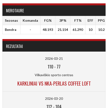
MEROTAURE
Sezonas
Komanda
FG%
3P%
FT%
EFF
PPG
Bendra
-
48.193
21.154
61.290
10
10.2
REZULTATAI
2026-03-21
110
-
77
Vilkaviškio sporto centras
KARKLINIAI VS NKA-PERLAS COFFEE LOFT
2026-03-20
112
-
104