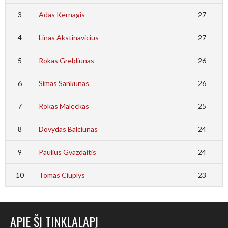
3
Adas Kernagis
27
4
Linas Akstinavicius
27
5
Rokas Grebliunas
26
6
Simas Sankunas
26
7
Rokas Maleckas
25
8
Dovydas Balciunas
24
9
Paulius Gvazdaitis
24
10
Tomas Ciuplys
23
APIE ŠĮ TINKLALAPĮ