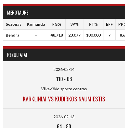
MEROTAURE
Sezonas
Komanda
FG%
3P%
FT%
EFF
PPG
Bendra
-
48.718
23.077
100.000
7
8.6
REZULTATAI
2026-02-14
110
-
68
Vilkaviškio sporto centras
KARKLINIAI VS KUDIRKOS NAUMIESTIS
2026-02-13
64
-
80